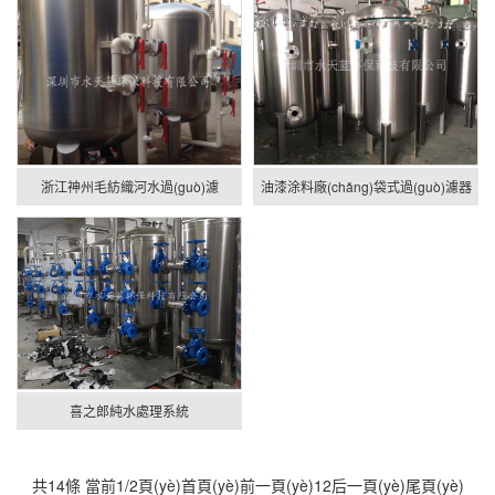
浙江神州毛紡織河水過(guò)濾
油漆涂料廠(chǎng)袋式過(guò)濾器
喜之郎純水處理系統
共14條 當前1/2頁(yè)
首頁(yè)
前一頁(yè)
1
2
后一頁(yè)
尾頁(yè)