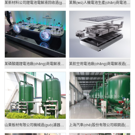
某新材料公司鋰電池電解液回收過(guò)濾案例
某無(wú)人機電池生產(chǎn)商電池液過(guò)濾案例
某磷酸鐵鋰電池廠(chǎng)商電解液過(guò)濾案例
某航空用電池廠(chǎng)商電解液過(guò)濾案例
山東板材有限公司機械過(guò)濾器工程
上海汽車(chē)股份有限公司碳鋼過(guò)濾罐