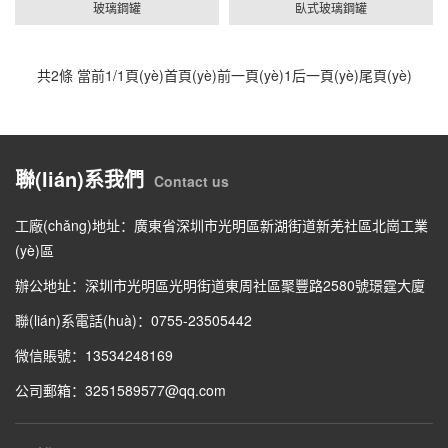
玻璃鋼罐
臥式玻璃鋼罐
共2條 當前1/1頁(yè)
首頁(yè)
前一頁(yè)
1
后一頁(yè)
尾頁(yè)
聯(lián)系我們
Contact us
工廠(chǎng)地址：廣東省深圳市光明區新湖街道新羌社區北崗工業
(yè)區
辦公地址：深圳市光明區光明街道東周社區聚豐路2580號璟霆大廈
聯(lián)系電話(huà)：0755-23505442
微信賬號：13534248169
公司郵箱：3251589577@qq.com