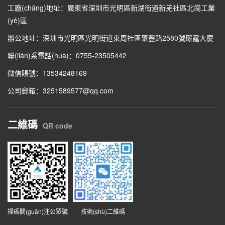
工廠(chǎng)地址：廣東省深圳市光明區新湖街道新羌社區北崗工業
(yè)區
辦公地址：深圳市光明區光明街道東周社區聚豐路2580號璟霆大廈
聯(lián)系電話(huà)：0755-23505442
微信賬號：13534248169
公司郵箱：3251589577@qq.com
二維碼
QR code
掃碼關(guān)注公眾號
技術(shù)二維碼