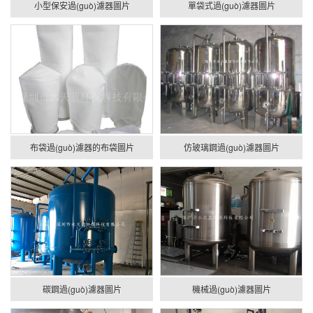
小型保安過(guò)濾器圖片
單袋式過(guò)濾器圖片
布袋過(guò)濾器的布袋圖片
仿玻璃鋼過(guò)濾器圖片
碳鋼過(guò)濾器圖片
機械過(guò)濾器圖片