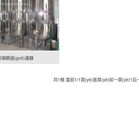
璃鋼過(guò)濾器
共1條 當前1/1頁(yè)
首頁(yè)
前一頁(yè)
1
后一