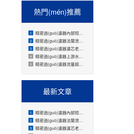
熱門(mén)推薦
精密過(guò)濾器內部短路流會(huì )導致什么？水天藍廠(chǎng)家詳解五大運行隱患
1
精密過(guò)濾器法蘭泄漏原因有哪些？現場(chǎng)常見(jiàn)故障深度解析
2
精密過(guò)濾器濾芯老化失效原因是什么？
3
精密過(guò)濾器上游水質(zhì)突變會(huì )堵嗎？堵塞原因、故障表現與防控方案
4
精密過(guò)濾器流量超過(guò)額定值會(huì )怎樣？水天藍詳解超負荷運行五大危害
5
最新文章
精密過(guò)濾器內部短路流會(huì )導致什么？水天藍廠(chǎng)家詳解五大運行隱患
1
精密過(guò)濾器法蘭泄漏原因有哪些？現場(chǎng)常見(jiàn)故障深度解析
2
精密過(guò)濾器濾芯老化失效原因是什么？
3