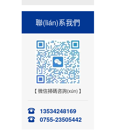
聯(lián)系我們
【 微信掃碼咨詢(xún) 】
13534248169
0755-23505442