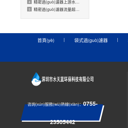
精密過(guò)濾器上游水質(zhì)突變會(huì )堵嗎？堵塞原因、故障表現與防控方案
4
精密過(guò)濾器流量超過(guò)額定值會(huì )怎樣？水天藍詳解超負荷運行五大危害
5
首頁(yè)
袋式過(guò)濾器
0755-
咨詢(xún)服務(wù)熱線(xiàn)：
23505442