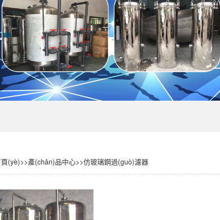
頁(yè)
>>
產(chǎn)品中心
>>
仿玻璃鋼過(guò)濾器