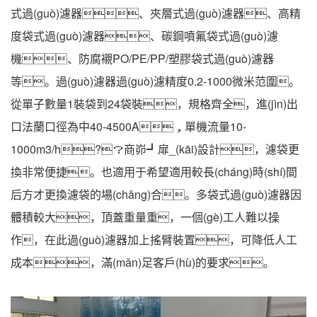
式過(guò)濾器、夾層式過(guò)濾器、高精
度袋式過(guò)濾器、碳鋼噴氟袋式過(guò)濾
機、防腐襯PO/PE/PP/塑膠袋式過(guò)濾器
等。過(guò)濾器過(guò)濾精度0.2-1000微米范圍。
從單子數量1裝袋到24袋裝，規格齊全，進(jìn)出
口法蘭口徑為中40-4500A，單機流量10-
1000m3/h?？商峁┛扉_(kāi)設計，濾袋更
換非常便捷。也適用于希望適用較長(cháng)時(shí)間
后方才更換濾袋的場(chǎng)合。多袋式過(guò)濾器因
體積較大，頂蓋重量重，一個(gè)工人難以操
作，在此過(guò)濾器加上搖臂裝置，可降低人工
成本，滿(mǎn)足客戶(hù)的要求。