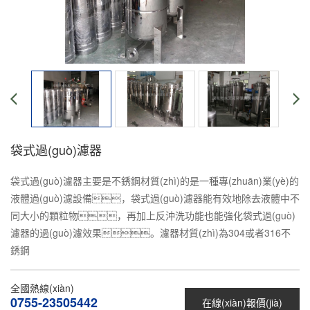
袋式過(guò)濾器
袋式過(guò)濾器主要是不銹鋼材質(zhì)的是一種專(zhuān)業(yè)的
液體過(guò)濾設備，袋式過(guò)濾器能有效地除去液體中不
同大小的顆粒物，再加上反沖洗功能也能強化袋式過(guò)
濾器的過(guò)濾效果。濾器材質(zhì)為304或者316不
銹鋼
全國熱線(xiàn)
0755-23505442
在線(xiàn)報價(jià)