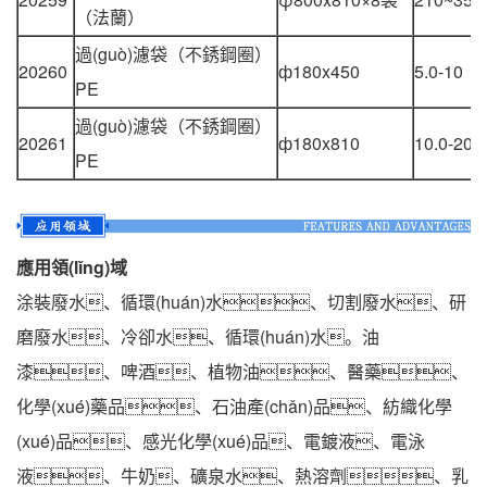
（法蘭）
過(guò)濾袋（不銹鋼圈）
20260
ф180x450
5.0-10
PE
過(guò)濾袋（不銹鋼圈）
20261
ф180x810
10.0-20
PE
應用領(lǐng)域
涂裝廢水、循環(huán)水、切割廢水、研
磨廢水、冷卻水、循環(huán)水。油
漆、啤酒、植物油、醫藥、
化學(xué)藥品、石油產(chǎn)品、紡織化學
(xué)品、感光化學(xué)品、電鍍液、電泳
液、牛奶、礦泉水、熱溶劑、乳