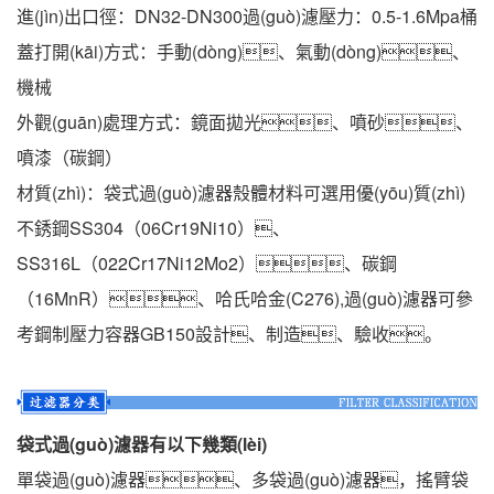
進(jìn)出口徑：DN32-DN300過(guò)濾壓力：0.5-1.6Mpa桶
蓋打開(kāi)方式：手動(dòng)、氣動(dòng)、
機械
外觀(guān)處理方式：鏡面拋光、噴砂、
噴漆（碳鋼）
材質(zhì)：袋式過(guò)濾器殼體材料可選用優(yōu)質(zhì)
不銹鋼SS304（06Cr19Ni10）、
SS316L（022Cr17Ni12Mo2）、碳鋼
（16MnR）、哈氏哈金(C276),過(guò)濾器可參
考鋼制壓力容器GB150設計、制造、驗收。
袋式過(guò)濾器有以下幾類(lèi)
單袋過(guò)濾器、多袋過(guò)濾器，搖臂袋