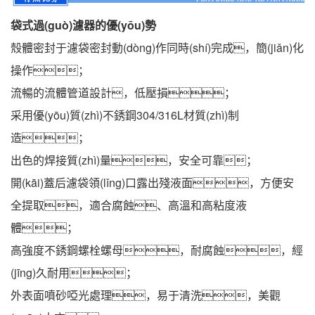
袋式過(guò)濾器的優(yōu)勢
殼體密封于濾袋密封動(dòng)作同時(shí)完成，簡(jiǎn)化
操作；
流暢的流體管道設計，低壓損；
采用優(yōu)質(zhì)不銹鋼304/316L材質(zhì)制
造；
出色的焊接質(zhì)量，安全可靠；
開(kāi)蓋后濾袋領(lǐng)口露出殘液面，方便安
全提取，適合腐蝕、高溫和高粘度液
體；
高強度不銹鋼螺栓螺母，耐腐蝕，經
(jīng)久耐用；
外表面噴砂啞光處理，易于清洗，美觀