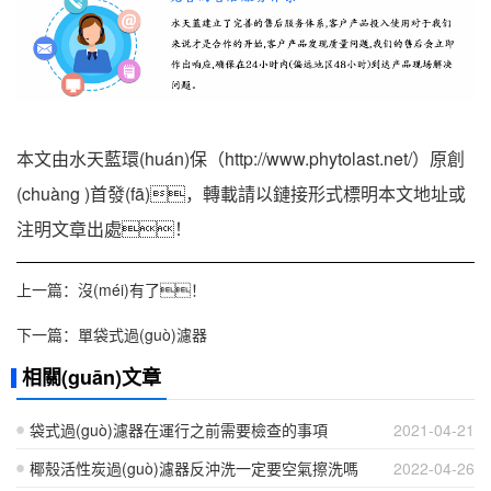
本文由水天藍環(huán)保（http://www.phytolast.net/）原創
(chuàng )首發(fā)，轉載請以鏈接形式標明本文地址或
注明文章出處！
上一篇：沒(méi)有了！
下一篇：
單袋式過(guò)濾器
相關(guān)文章
袋式過(guò)濾器在運行之前需要檢查的事項
2021-04-21
椰殼活性炭過(guò)濾器反沖洗一定要空氣擦洗嗎
2022-04-26