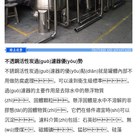
不透鋼活性炭過(guò)濾器優(yōu)勢
不銹鋼活性炭過(guò)濾器的優(yōu)點(diǎn)就是罐體內部不
用做防腐處理，可以達到衛生級標準，
過(guò)濾器的主要作用是去除水中的懸浮物質
(zhì)、固體顆粒。懸浮固體是水中不溶解的非
膠態(tài)的固體物質(zhì)，它們在條件適宜時(shí)可以
沉淀。濾料介質(zhì)包括：石英砂、無
(wú)煙煤、磁鐵礦、錳砂、硅藻