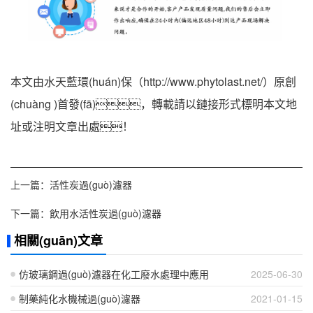
本文由水天藍環(huán)保（http://www.phytolast.net/）原創
(chuàng )首發(fā)，轉載請以鏈接形式標明本文地
址或注明文章出處！
上一篇：
活性炭過(guò)濾器
下一篇：
飲用水活性炭過(guò)濾器
相關(guān)文章
仿玻璃鋼過(guò)濾器在化工廢水處理中應用
2025-06-30
制藥純化水機械過(guò)濾器
2021-01-15