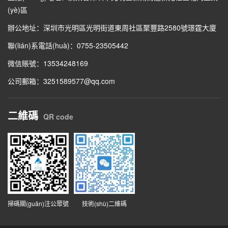
(yè)區
辦公地址：深圳市光明區光明街道東周社區聚豐路2580號璟霆大廈
聯(lián)系電話(huà)：0755-23505442
微信賬號：13534248169
公司郵箱：3251589577@qq.com
二維碼
QR code
掃碼關(guān)注公眾號
技術(shù)二維碼