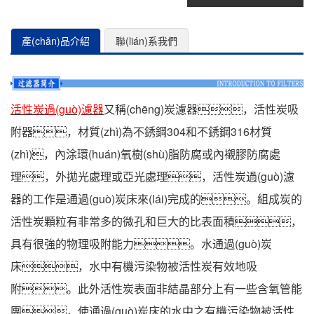
產(chǎn)品介紹
聯(lián)系我們
活性炭過(guò)濾器
又稱(chēng)炭濾器，活性炭吸
附器，材質(zhì)為不銹鋼304和不銹鋼316材質
(zhì)，內涂環(huán)氧樹(shù)脂防腐或內襯膠防腐處
理，外拋光處理或亞光處理，活性炭過(guò)濾
器的工作是通過(guò)炭床來(lái)完成的。組成炭的
活性炭顆粒有非常多的微孔和巨大的比表面積，
具有很強的物理吸附能力。水通過(guò)炭
床，水中有機污染物被活性炭有效地吸
附。此外活性炭表面非結晶部分上有一些含氧管能
團，使通過(guò)炭床的水中之有機污染物被活性