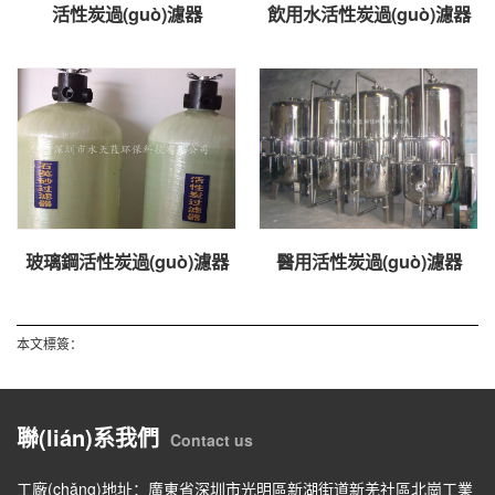
活性炭過(guò)濾器
飲用水活性炭過(guò)濾器
玻璃鋼活性炭過(guò)濾器
醫用活性炭過(guò)濾器
本文標簽：
聯(lián)系我們
Contact us
工廠(chǎng)地址：廣東省深圳市光明區新湖街道新羌社區北崗工業