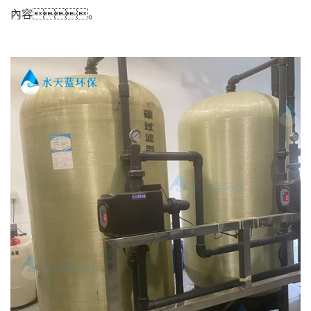
內容。