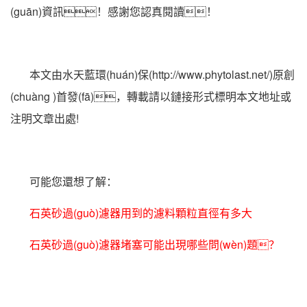
(guān)資訊！感謝您認真閱讀！
本文由水天藍環(huán)保(http://www.phytolast.net/)原創
(chuàng )首發(fā)，轉載請以鏈接形式標明本文地址或
注明文章出處!
可能您還想了解：
石英砂過(guò)濾器用到的濾料顆粒直徑有多大
石英砂過(guò)濾器堵塞可能出現哪些問(wèn)題？