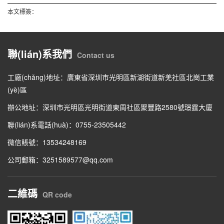
本文標簽：
聯(lián)系我們
Contact us
工廠(chǎng)地址：廣東省深圳市光明區新湖街道新羌社區北崗工業
(yè)區
辦公地址：深圳市光明區光明街道東周社區聚豐路2580號璟霆大廈
聯(lián)系電話(huà)：0755-23505442
微信賬號：13534248169
公司郵箱：3251589577@qq.com
二維碼
QR code