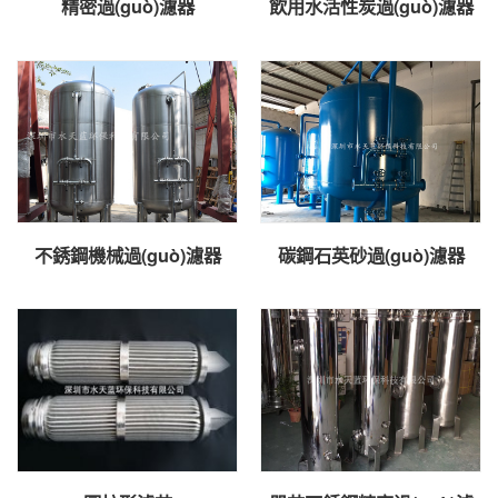
精密過(guò)濾器
飲用水活性炭過(guò)濾器
不銹鋼機械過(guò)濾器
碳鋼石英砂過(guò)濾器