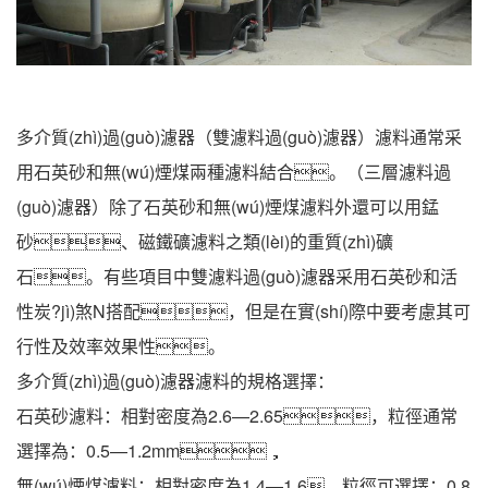
多介質(zhì)過(guò)濾器（雙濾料過(guò)濾器）濾料通常采
用石英砂和無(wú)煙煤兩種濾料結合。（三層濾料過
(guò)濾器）除了石英砂和無(wú)煙煤濾料外還可以用錳
砂、磁鐵礦濾料之類(lèi)的重質(zhì)礦
石。有些項目中雙濾料過(guò)濾器采用石英砂和活
性炭?jì)煞N搭配，但是在實(shí)際中要考慮其可
行性及效率效果性。
多介質(zhì)過(guò)濾器濾料的規格選擇：
石英砂濾料：相對密度為2.6—2.65，粒徑通常
選擇為：0.5—1.2mm，
無(wú)煙煤濾料：相對密度為1.4—1.6，粒徑可選擇：0.8