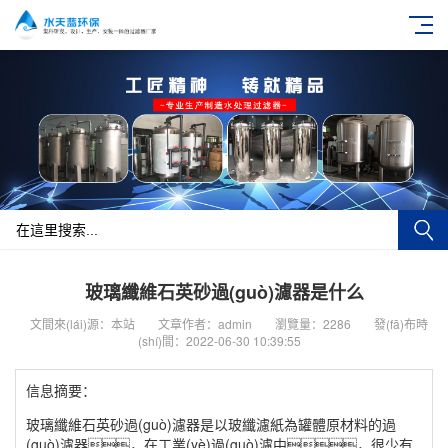
玻璃纖維石英砂過(guò)濾器是什么
文間來(lái)源：本站
文章作者：admin
瀏覽量：2286
發(fā)布時
(shí)間：2022-06-30 10:39:55
信息摘要：
玻璃纖維石英砂過(guò)濾器是以玻纖濾紙為罐體原材料的過
(guò)濾器，在工業(yè)過(guò)濾中，很少有