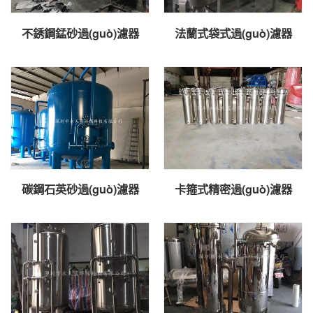
不銹鋼錳砂過(guò)濾器
法蘭式袋式過(guò)濾器
碳鋼石英砂過(guò)濾器
卡箍式精密過(guò)濾器