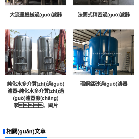
大流量機械過(guò)濾器
法蘭式精密過(guò)濾器
純化水多介質(zhì)過(guò)
碳鋼錳砂過(guò)濾器
濾器-純化水多介質(zhì)過
(guò)濾器廠(chǎng)
家、圖片
相關(guān)文章