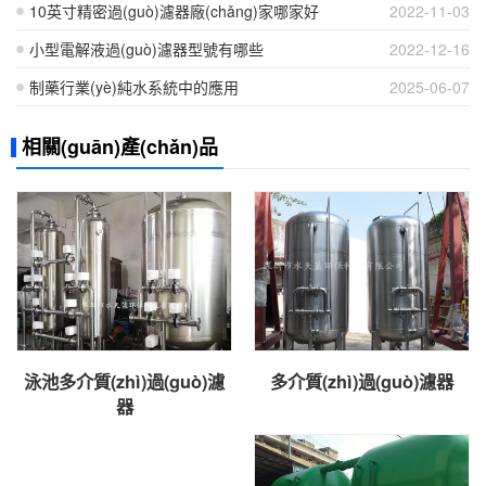
10英寸精密過(guò)濾器廠(chǎng)家哪家好
2022-11-03
小型電解液過(guò)濾器型號有哪些
2022-12-16
制藥行業(yè)純水系統中的應用
2025-06-07
相關(guān)產(chǎn)品
泳池多介質(zhì)過(guò)濾
多介質(zhì)過(guò)濾器
器