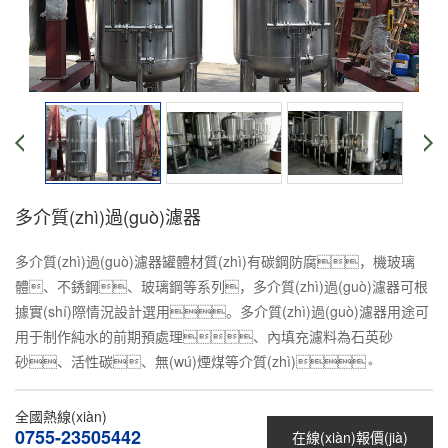
多介質(zhì)過(guò)濾器
多介質(zhì)過(guò)濾器罐體材質(zhì)有碳鋼防腐，機玻璃
體、不銹鋼、玻璃鋼等系列，多介質(zhì)過(guò)濾器可根
據實(shí)際情況設計選用。多介質(zhì)過(guò)濾器用途可
用于制作純水的前期預處理、內填充濾料為石英砂
砂、活性碳、無(wú)煙煤等介質(zhì)。
全國熱線(xiàn)
0755-23505442
在線(xiàn)報價(jià)