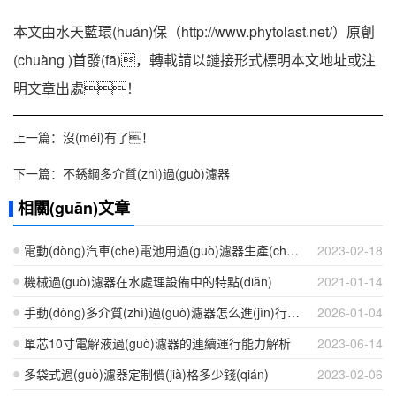
本文由水天藍環(huán)保（http://www.phytolast.net/）原創
(chuàng )首發(fā)，轉載請以鏈接形式標明本文地址或注
明文章出處！
上一篇：沒(méi)有了！
下一篇：
不銹鋼多介質(zhì)過(guò)濾器
相關(guān)文章
電動(dòng)汽車(chē)電池用過(guò)濾器生產(chǎn)廠(chǎng)家
2023-02-18
機械過(guò)濾器在水處理設備中的特點(diǎn)
2021-01-14
手動(dòng)多介質(zhì)過(guò)濾器怎么進(jìn)行反洗操作？
2026-01-04
單芯10寸電解液過(guò)濾器的連續運行能力解析
2023-06-14
多袋式過(guò)濾器定制價(jià)格多少錢(qián)
2023-02-06