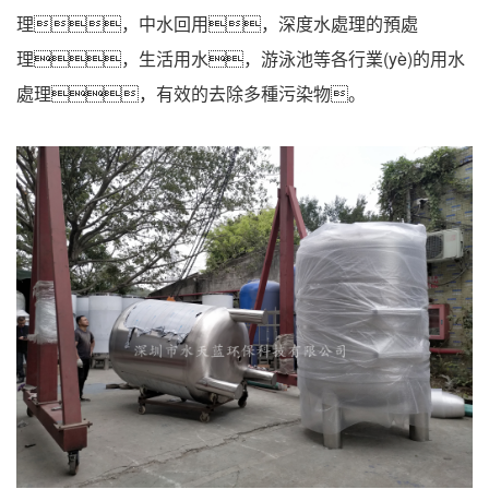
理，中水回用，深度水處理的預處
理，生活用水，游泳池等各行業(yè)的用水
處理，有效的去除多種污染物。