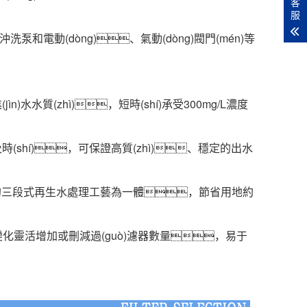
客
服
動(dòng)、氣動(dòng)閥門(mén)等
jìn)水水質(zhì)，短時(shí)承受300mg/L濃度
(shí)，可保證高質(zhì)、穩定的出水
統的三段式再生水處理工藝為一體，節省用地約
靈活增加或刪減過(guò)濾器數量，易于