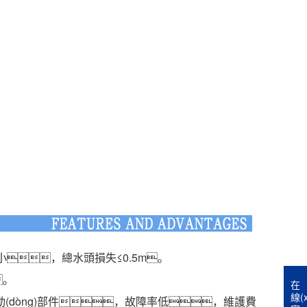
失小，總水頭損失≤0.5m。
。
在
線(x
轉動(dòng)部件，故障率低，維護費