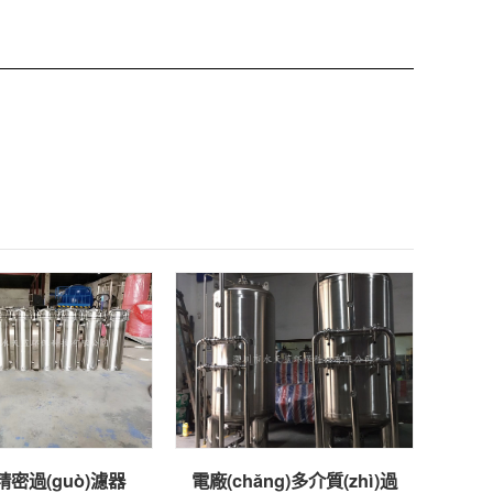
密過(guò)濾器
電廠(chǎng)多介質(zhì)過