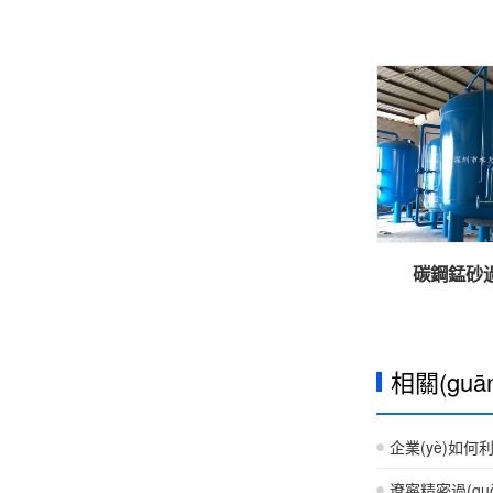
碳鋼錳砂過
相關(guā
企業(yè)如何
益
遼寧精密過(guò