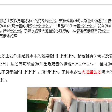
芯主要作用是將水中的污染物、顆粒雜質(zhì)以及微生物進(jìn)行去
huì )出現堵塞的情況。一旦發(fā)生堵塞，就會(hu
。所以，了解水處理大通量濾芯疏導的一些影響因素很重要，
因素水處理
芯主要作用是將水中的污染物、顆粒雜質(zhì)以及微生物
，濾芯有可能會(huì )出現堵塞的情況。一旦發(fā
到不良影響。所以，了解水處理
大通量濾芯
疏導
。