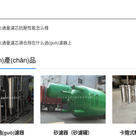
大通量濾芯抗壓性能怎么樣
通量濾芯適合用在什么過(guò)濾器上
)產(chǎn)品
(guò)濾器
砂濾器（砂濾罐）
卡箍式精