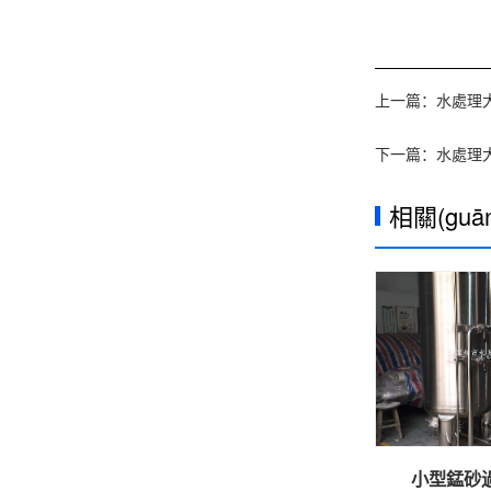
上一篇：
水處理
下一篇：
水處理大
相關(guān
小型錳砂過