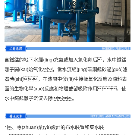
含鐵錳的地下水經(jīng)充氣或加入氧化劑后，水中鐵錳
離子開(kāi)始氧化，當水流經(jīng)碳鋼錳砂過(guò)濾
器時(shí)，在濾層中發(fā)生接觸氧化反應及濾料表
面的生物化學(xué)反應和物理截留吸附作用，使
水中鐵錳離子沉淀去除。
1、專(zhuān)業(yè)設計的布水裝置和集水裝