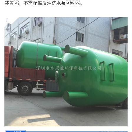
裝置，不需配備反沖洗水泵。