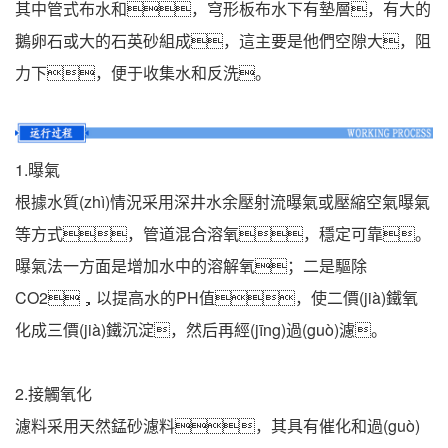
其中管式布水和，穹形板布水下有墊層，有大的
鵝卵石或大的石英砂組成，這主要是他們空隙大，阻
力下，便于收集水和反洗。
1.曝氣
根據水質(zhì)情況采用深井水余壓射流曝氣或壓縮空氣曝氣
等方式，管道混合溶氧，穩定可靠。
曝氣法一方面是增加水中的溶解氧；二是驅除
CO2，以提高水的PH值，使二價(jià)鐵氧
化成三價(jià)鐵沉淀，然后再經(jīng)過(guò)濾。
2.接觸氧化
濾料采用天然錳砂濾料，其具有催化和過(guò)