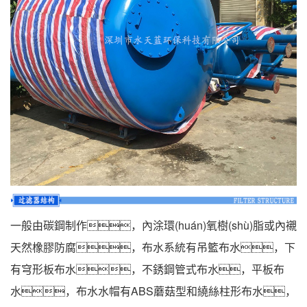
一般由碳鋼制作，內涂環(huán)氧樹(shù)脂或內襯
天然橡膠防腐，布水系統有吊籃布水，下
有穹形板布水，不銹鋼管式布水，平板布
水，布水水帽有ABS蘑菇型和繞絲柱形布水，