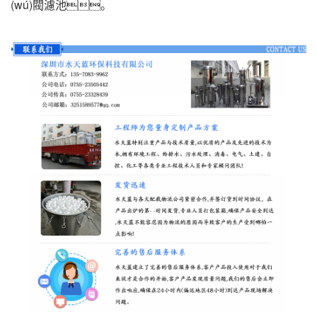
(wú)閥濾池。