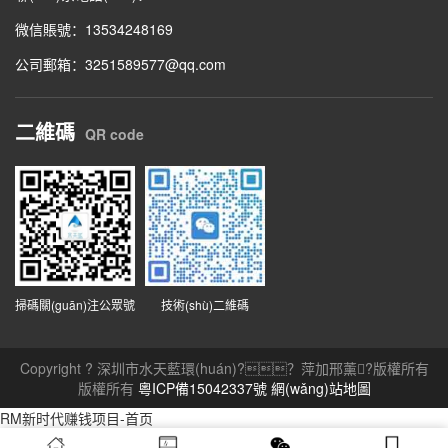
微信賬號：13534248169
公司郵箱：3251589577@qq.com
二維碼
QR code
掃碼關(guān)注公眾號
技術(shù)二維碼
Copyright ? 深圳市水天藍環(huán)?？萍加邢薰?版權所有
版權所有
粵ICP備15042337號
網(wǎng)站地圖
RM新时代赚钱项目-首页