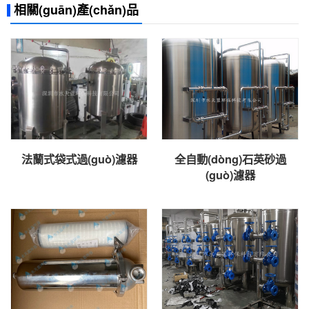
相關(guān)產(chǎn)品
法蘭式袋式過(guò)濾器
全自動(dòng)石英砂過
(guò)濾器