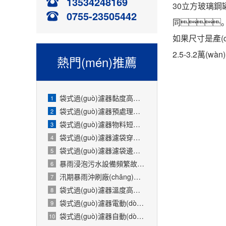
13534248169
30立方玻璃鋼罐
0755-23505442
同
如果尺寸是產(c
2.5-3.2萬(w
熱門(mén)推薦
袋式過(guò)濾器黏度高處理方案
1
袋式過(guò)濾器預處理不足怎么補救？現場(chǎng)整改實(shí)操方案｜水天藍環(huán)保
2
袋式過(guò)濾器物料短路怎么處理？
3
袋式過(guò)濾器濾袋穿孔怎么避免？水天藍廠(chǎng)家五大實(shí)操方案延長(cháng)濾袋使用壽命
4
袋式過(guò)濾器濾袋邊緣破損怎么預防？水天藍廠(chǎng)家實(shí)操防護方案
5
暴雨浸泡污水設備頻繁故障？水天藍防腐防水水處理罐體適配廣東多雨氣候
6
汛期暴雨沖刷廠(chǎng)區污染水體，水天藍多介質(zhì)過(guò)濾器攔截泥沙，避免膜組件堵塞報廢
7
袋式過(guò)濾器溫度高怎么降溫？
8
袋式過(guò)濾器電動(dòng)閥不動(dòng)作怎么修？
9
袋式過(guò)濾器自動(dòng)沖洗頻繁怎么調？水天藍廠(chǎng)家實(shí)操調節教程
10