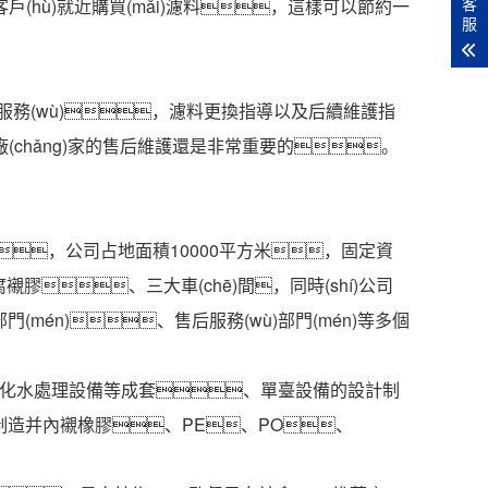
客
)建議客戶(hù)就近購買(mǎi)濾料，這樣可以節約一
服
安裝指導服務(wù)，濾料更換指導以及后續維護指
chǎng)家的售后維護還是非常重要的。
g)，公司占地面積10000平方米，固定資
襯膠、三大車(chē)間，同時(shí)公司
部門(mén)、售后服務(wù)部門(mén)等多個
理、軟化水處理設備等成套、單臺設備的設計制
器的制造并內襯橡膠、PE、PO、