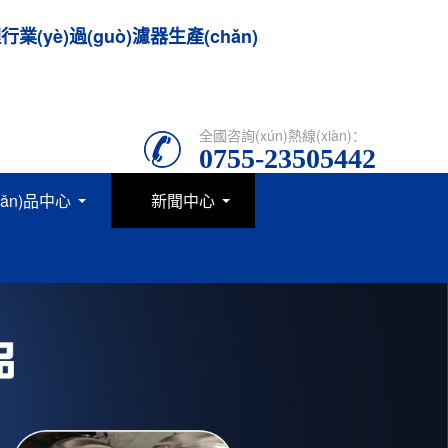
(yè)過(guò)濾器生產(chǎn)
全國咨詢(xún)熱線(xiàn)：
0755-23505442
hǎn)品中心
新聞中心