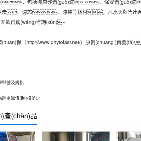
，包括淺層砂過(guò)濾器、保安過(guò)濾
炭、濾芯、濾袋等耗材，凡水天藍售出產(ch
水天藍官網(wǎng)咨詢(xún)。
uán)保（http://www.phytolast.net/）原創(chuàn
罐型號及規格
鋼水罐價(jià)格多少
)產(chǎn)品