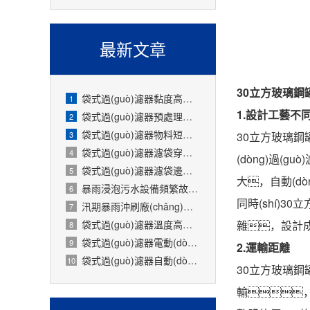
最新文章
30立方玻璃鋼罐
袋式過(guò)濾器黏度高處理方案
1
1.
設計工藝不
袋式過(guò)濾器預處理不足怎么補救？現場(chǎng)整改實(shí)操方案｜水天藍環(huán)保
2
袋式過(guò)濾器物料短路怎么處理？
3
30立方玻璃鋼罐
袋式過(guò)濾器濾袋穿孔怎么避免？水天藍廠(chǎng)家五大實(shí)操方案延長(cháng)濾袋使用壽命
4
(dòng)過(
袋式過(guò)濾器濾袋邊緣破損怎么預防？水天藍廠(chǎng)家實(shí)操防護方案
5
大，自動(d
暴雨浸泡污水設備頻繁故障？水天藍防腐防水水處理罐體適配廣東多雨氣候
6
同時(shí)
汛期暴雨沖刷廠(chǎng)區污染水體，水天藍多介質(zhì)過(guò)濾器攔截泥沙，避免膜組件堵塞報廢
7
袋式過(guò)濾器溫度高怎么降溫？
雜，設計
8
袋式過(guò)濾器電動(dòng)閥不動(dòng)作怎么修？
9
2.
運輸距離
袋式過(guò)濾器自動(dòng)沖洗頻繁怎么調？水天藍廠(chǎng)家實(shí)操調節教程
10
30立方玻璃鋼
輸，