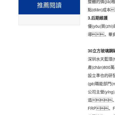
整體的價(jià
推薦閱讀
點(diǎn)成本
3.
后期維護
優(yōu)質(
導，畢竟
30立方玻璃鋼罐
深圳水天藍環(
產(chǎn)8
設立準也的研發(
(gè)職能部門
公司主營(yí
造、
FRP、