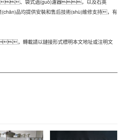
器、袋式過(guò)濾器，以及石英
ǎn)品均提供安裝和售后技術(shù)維修支持，有
g )首發(fā)，轉載請以鏈接形式標明本文地址或注明文