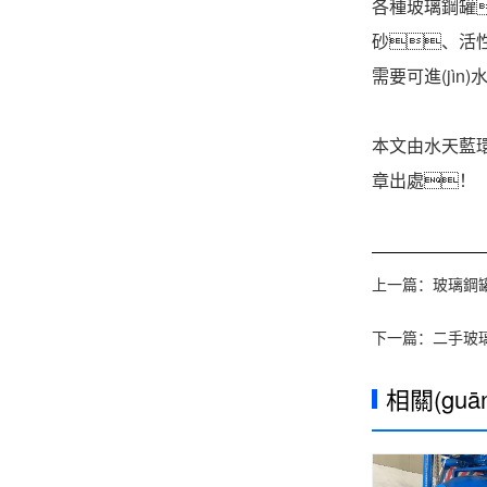
各種玻璃鋼罐
砂、活性
需要可進(jìn)
本文由水天藍環(h
章出處！
上一篇：
玻璃鋼
下一篇：
二手玻璃
相關(guān