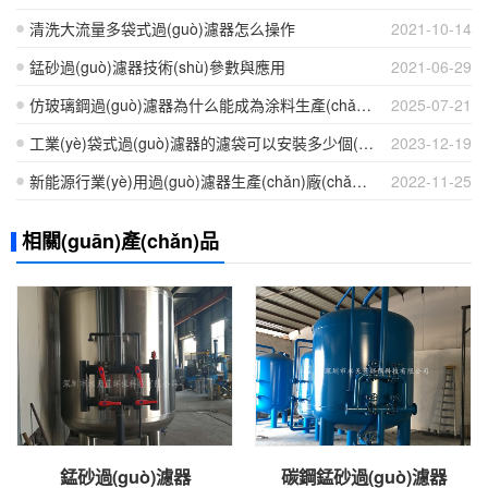
清洗大流量多袋式過(guò)濾器怎么操作
2021-10-14
錳砂過(guò)濾器技術(shù)參數與應用
2021-06-29
仿玻璃鋼過(guò)濾器為什么能成為涂料生產(chǎn)中雜質(zhì)過(guò)濾重要設備
2025-07-21
工業(yè)袋式過(guò)濾器的濾袋可以安裝多少個(gè)？
2023-12-19
新能源行業(yè)用過(guò)濾器生產(chǎn)廠(chǎng)家
2022-11-25
相關(guān)產(chǎn)品
錳砂過(guò)濾器
碳鋼錳砂過(guò)濾器