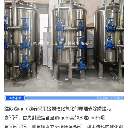
錳砂過(guò)濾器采用接觸催化氧化的原理去除鐵錳元
素，首先對鐵錳含量過(guò)高的水進(jìn)行曝
氣，使氧與水充分接觸混合，利用濾料的催化劑