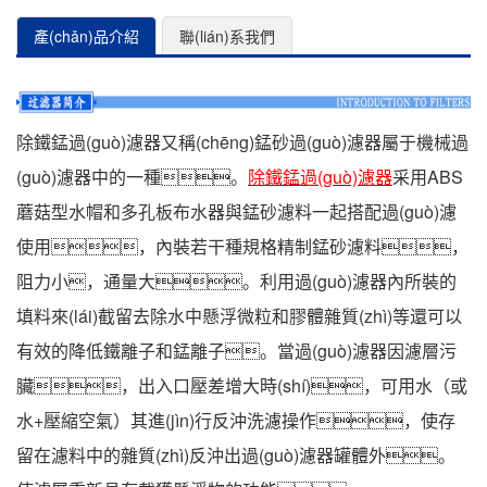
產(chǎn)品介紹
聯(lián)系我們
除鐵錳過(guò)濾器又稱(chēng)錳砂過(guò)濾器屬于機械過
(guò)濾器中的一種。
除鐵錳過(guò)濾器
采用ABS
蘑菇型水帽和多孔板布水器與錳砂濾料一起搭配過(guò)濾
使用，內裝若干種規格精制錳砂濾料，
阻力小，通量大。利用過(guò)濾器內所裝的
填料來(lái)截留去除水中懸浮微粒和膠體雜質(zhì)等還可以
有效的降低鐵離子和錳離子。當過(guò)濾器因濾層污
臟，出入口壓差增大時(shí)，可用水（或
水+壓縮空氣）其進(jìn)行反沖洗濾操作，使存
留在濾料中的雜質(zhì)反沖出過(guò)濾器罐體外。