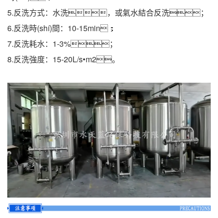
5.反洗方式：水洗，或氣水結合反洗；
6.反洗時(shí)間：10-15min；
7.反洗耗水：1-3%；
8.反洗強度：15-20L/s•m2。