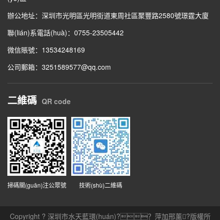
辦公地址：深圳市光明區光明街道東周社區聚豐路2580號璟霆大廈
聯(lián)系電話(huà)：0755-23505442
微信賬號：13534248169
公司郵箱：3251589577@qq.com
二維碼
QR code
掃碼關(guān)注公眾號
技術(shù)二維碼
Copyright ? 深圳市水天藍環(huán)?？萍加邢薰?版權所