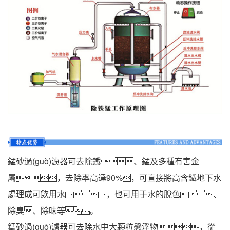
錳砂過(guò)濾器可去除鐵、錳及多種有害金
屬，去除率高達90%，可直接將高含鐵地下水
處理成可飲用水，也可用于水的脫色、
除臭、除味等。
錳砂過(guò)濾器可去除水中大顆粒懸浮物，從