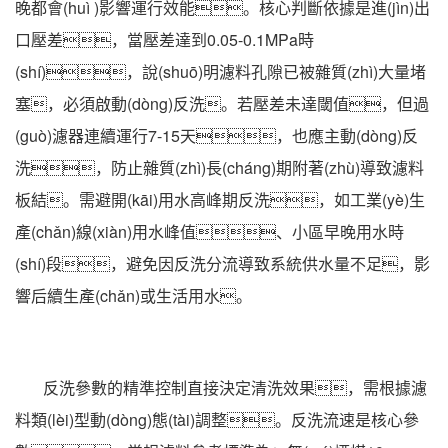
晚都會(huì )影響運行效能。核心判斷依據是進(jìn)出
口壓差，當壓差達到0.05-0.1MPa時
(shí)，說(shuō)明濾料孔隙已被雜質(zhì)大量堵
塞，必須啟動(dòng)反洗。若壓差未達閾值，但過
(guò)濾器連續運行7-15天，也應主動(dòng)反
洗，防止雜質(zhì)長(cháng)期附著(zhù)導致濾料
板結。需避開(kāi)用水高峰期反洗，如工業(yè)生
產(chǎn)線(xiàn)用水峰值、小區早晚用水時
(shí)段，避免因反洗分流導致系統供水量不足，影
響后續生產(chǎn)或生活用水。
反洗參數的精準控制直接決定清洗效果，需根據濾
料類(lèi)型動(dòng)態(tài)調整。反洗流速是核心參