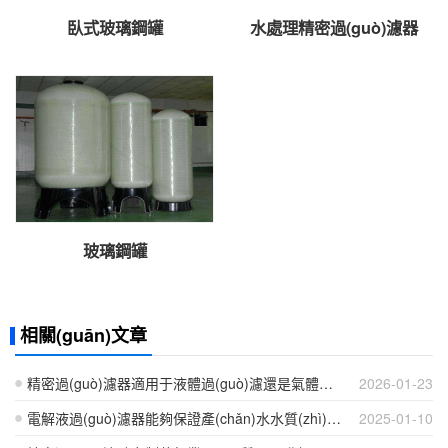
臥式玻璃鋼罐
水處理精密過(guò)濾器
玻璃鋼罐
相關(guān)文章
精密過(guò)濾器適用于液體過(guò)濾還是氣體過(guò)濾？
2026-01-23
電解液過(guò)濾器能夠保證產(chǎn)水水質(zhì)合格嘛
2025-01-10