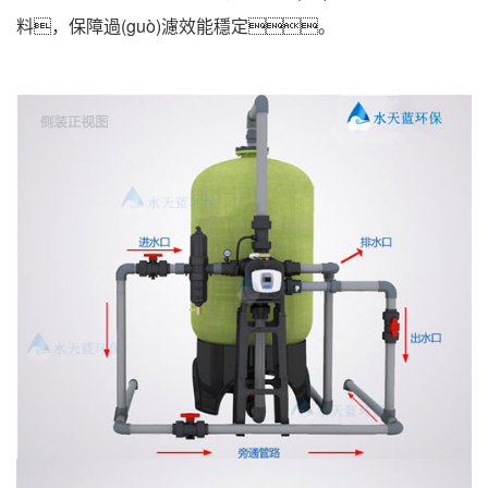
料，保障過(guò)濾效能穩定。