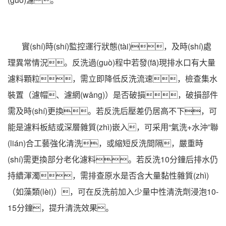
實(shí)時(shí)監控運行狀態(tài)，及時(shí)處
理異常情況。反洗過(guò)程中若發(fā)現排水口有大量
濾料顆粒，需立即降低反洗流速，檢查集水
裝置（濾帽、濾網(wǎng)）是否破損，破損部件
需及時(shí)更換。若反洗后壓差仍居高不下，可
能是濾料板結或深層雜質(zhì)嵌入，可采用“氣洗+水沖”聯
(lián)合工藝強化清洗，或縮短反洗間隔，嚴重時
(shí)需更換部分老化濾料。若反洗10分鐘后排水仍
持續渾濁，需排查原水是否含大量黏性雜質(zhì)
（如藻類(lèi)），可在反洗前加入少量中性清洗劑浸泡10-
15分鐘，提升清洗效果。