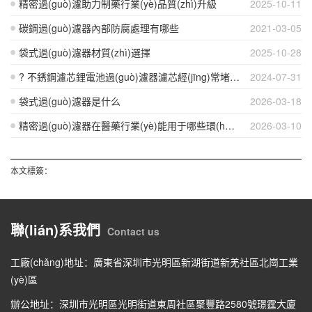
精密過(guò)濾助力制藥行業(yè)品質(zhì)升級
2025-10-11
碳鋼過(guò)濾器內部防腐處理有哪些
2021-03-05
袋式過(guò)濾器材質(zhì)選擇
2025-10-28
? 不銹鋼濾芯鋰電池過(guò)濾器濾芯經(jīng)常堵怎么辦？
2024-07-31
袋式過(guò)濾器是什么
2026-03-18
精密過(guò)濾器在醫藥行業(yè)能用于哪些環(huán)節
2026-03-10
本文標簽：
聯(lián)系我們
Contact us
工廠(chǎng)地址：廣東省深圳市光明區新湖街道新羌社區北崗工業
(yè)區
辦公地址：深圳市光明區光明街道東周社區聚豐路2580號璟霆大廈