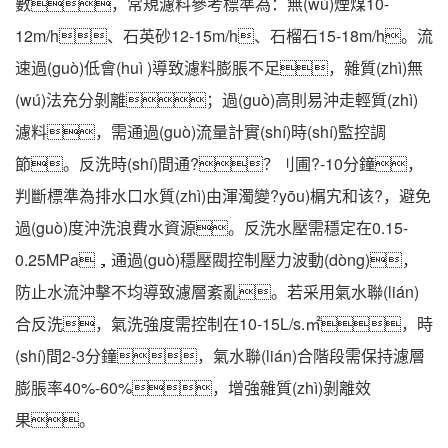
數，常規濾料參考標準為：無(wú)煙煤10-
12m/h、石英砂12-15m/h、石榴石15-18m/h。流
速過(guò)低會(huì )導致濾料膨脹不足，雜質(zhì)無
(wú)法充分剝離；過(guò)高則易沖走輕質(zhì)
濾料，需通過(guò)流量計實(shí)時(shí)監控調
節。反洗時(shí)間通?？刂圃?-10分鐘，
判斷標準為排水口水質(zhì)由渾濁變?yōu)榍宄和该?，避免
過(guò)度沖洗浪費水資源。反洗水壓需穩定在0.15-
0.25MPa，通過(guò)穩壓閥控制壓力波動(dòng)，
防止水流沖擊不均導致濾層紊亂。若采用氣水聯(lián)
合反洗，氣洗強度需控制在10-15L/s.㎡，時
(shí)間2-3分鐘，氣水聯(lián)合階段需保持濾層
膨脹率40%-60%，增強雜質(zhì)剝離效
果。