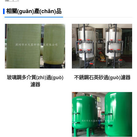
相關(guān)產(chǎn)品
玻璃鋼多介質(zhì)過(guò)
不銹鋼石英砂過(guò)濾器
濾器