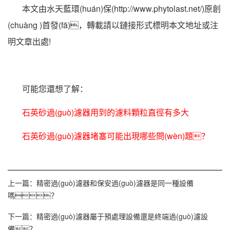
本文由水天藍環(huán)保(http://www.phytolast.net/)原創
(chuàng )首發(fā)，轉載請以鏈接形式標明本文地址或注
明文章出處!
可能您還想了解：
石英砂過(guò)濾器用到的濾料顆粒直徑有多大
石英砂過(guò)濾器堵塞可能出現哪些問(wèn)題？
上一篇：
精密過(guò)濾器和保安過(guò)濾器是同一種設備
嗎？
下一篇：
精密過(guò)濾器屬于預處理設備還是終端過(guò)濾設
備？