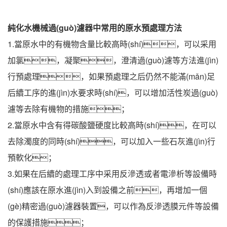
純化水機械過(guò)濾器中常用的原水預處理方法
1.當原水中的有機物含量比較高時(shí)，可以采用
加氯，凝聚，澄清過(guò)濾等方法進(jìn)
行預處理，如果預處理之后仍然不能滿(mǎn)足
后續工序的進(jìn)水要求時(shí)，可以增加活性炭過(guò)
濾等去除有機物的措施；
2.當原水中含有得碳酸鹽硬度比較高時(shí)，在可以
去除濁度的同時(shí)，可以加入一些石灰進(jìn)行
預軟化；
3.如果在后續的處理工序中采用反滲透或者電滲析等設備時
(shí)應該在原水進(jìn)入到設備之前，再增加一個
(gè)精密過(guò)濾器裝置，可以作為反滲透膜元件等設備
的保護措施；