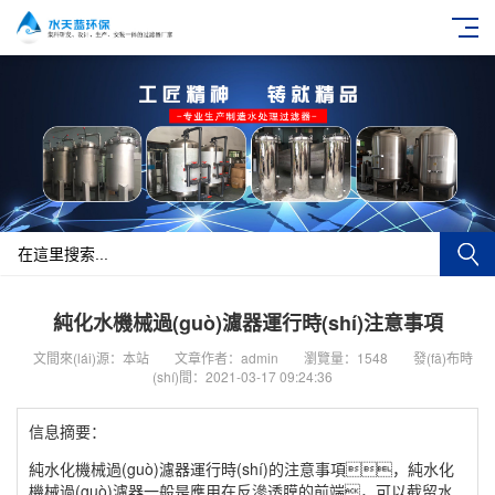
純化水機械過(guò)濾器運行時(shí)注意事項
文間來(lái)源：本站
文章作者：admin
瀏覽量：1548
發(fā)布時
(shí)間：2021-03-17 09:24:36
信息摘要：
純水化機械過(guò)濾器運行時(shí)的注意事項，純水化
機械過(guò)濾器一般是應用在反滲透膜的前端，可以截留水