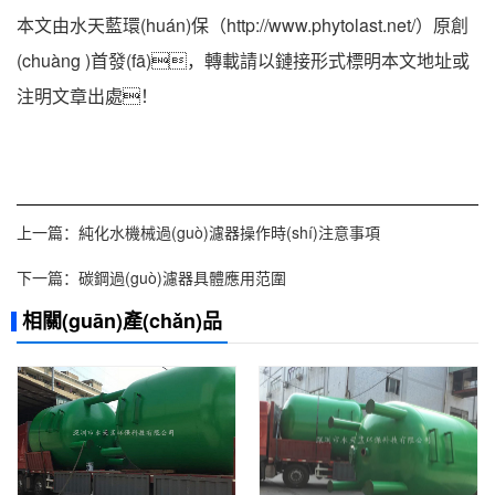
本文由水天藍環(huán)保（http://www.phytolast.net/）原創
(chuàng )首發(fā)，轉載請以鏈接形式標明本文地址或
注明文章出處！
上一篇：
純化水機械過(guò)濾器操作時(shí)注意事項
下一篇：
碳鋼過(guò)濾器具體應用范圍
相關(guān)產(chǎn)品